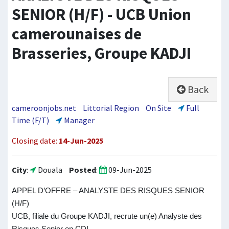
SENIOR (H/F) - UCB Union
camerounaises de
Brasseries, Groupe KADJI
Back
cameroonjobs.net
Littorial Region
On Site
Full
Time (F/T)
Manager
Closing date:
14-Jun-2025
City
:
Douala
Posted
:
09-Jun-2025
APPEL D’OFFRE – ANALYSTE DES RISQUES SENIOR
(H/F)
UCB, filiale du Groupe KADJI, recrute un(e) Analyste des
Risques Senior en CDI.