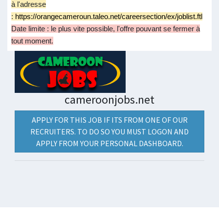
à l'adresse
:
https://orangecameroun.taleo.net/careersection/ex/joblist.ftl
Date limite : le plus vite possible, l'offre pouvant se fermer à
tout moment.
cameroonjobs.net
APPLY FOR THIS JOB IF ITS FROM ONE OF OUR
RECRUITERS. TO DO SO YOU MUST LOGON AND
APPLY FROM YOUR PERSONAL DASHBOARD.